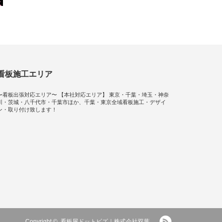
看板施工エリア
〜看板出張対応エリア〜 【本社対応エリア】 東京・千葉・埼玉・神奈
川・茨城・八千代市・千葉市ほか、千葉・東京全域看板施工・デザイ
ン・取り付け致します！
RSS
Copyright ©
看板屋ドットビズ｜株式会社双葉